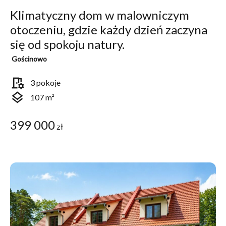
Klimatyczny dom w malowniczym
otoczeniu, gdzie każdy dzień zaczyna
się od spokoju natury.
Gościnowo
room_preferences
3 pokoje
layers
107 m²
399 000
zł