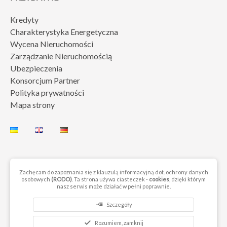
Kredyty
Charakterystyka Energetyczna
Wycena Nieruchomości
Zarządzanie Nieruchomością
Ubezpieczenia
Konsorcjum Partner
Polityka prywatności
Mapa strony
Zachęcam do zapoznania się z klauzulą informacyjną dot. ochrony danych
osobowych
(RODO)
. Ta strona używa ciasteczek -
cookies
, dzięki którym
© 2023 by Next Move Nieruchomości Gorzów. Wszelkie prawa
nasz serwis może działać w pełni poprawnie.
zastrzeżone
read_more
Szczegóły
check
Rozumiem, zamknij