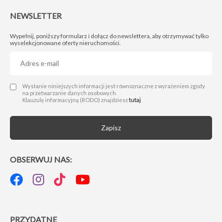
NEWSLETTER
Wypełnij, poniższy formularz i dołącz do newslettera, aby otrzymywać tylko
wyselekcjonowane oferty nieruchomości.
Administratorem Twoich danych osobowych jest Next Move Nieruchomości Michał Drwięga z siedzibą w 66-400 Gorzów Wlkp., przy ul. Sikorskiego 124/13, nip: 5992860693, nr telefonu: 95 725 25 24 e-mail: biuro@nextmovenieruchomosci.pl. Podanie danych jest dobrowolne, ale niezbędne do wysyłki formularza.
Wysłanie niniejszych informacji jest równoznaczne z wyrażeniem zgody
na przetwarzanie danych osobowych.
Klauzulę informacyjną (RODO) znajdziesz
tutaj
Zapisz
OBSERWUJ NAS:
PRZYDATNE