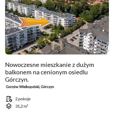
Nowoczesne mieszkanie z dużym
balkonem na cenionym osiedlu
Górczyn.
Gorzów Wielkopolski, Górczyn
room_preferences
2 pokoje
layers
31,2 m²