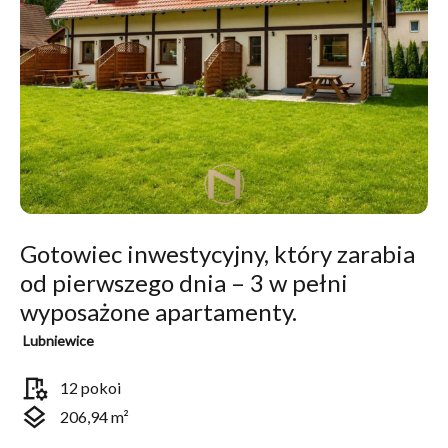
Gotowiec inwestycyjny, który zarabia
od pierwszego dnia – 3 w pełni
wyposażone apartamenty.
Lubniewice
room_preferences
12 pokoi
layers
206,94 m²