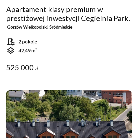
Apartament klasy premium w
prestiżowej inwestycji Cegielnia Park.
Gorzów Wielkopolski, Śródmieście
room_preferences
2 pokoje
layers
42,49 m²
525 000
zł