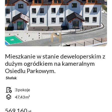
Mieszkanie w stanie deweloperskim z
dużym ogródkiem na kameralnym
Osiedlu Parkowym.
Słońsk
room_preferences
3 pokoje
layers
47,43 m²
569 160
zł