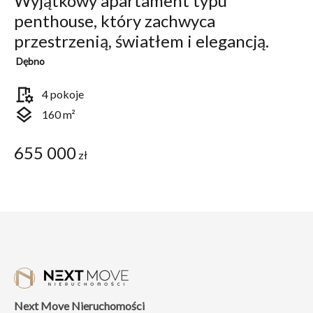
Wyjątkowy apartament typu
penthouse, który zachwyca
przestrzenią, światłem i elegancją.
Dębno
room_preferences
4 pokoje
layers
160 m²
655 000
zł
Next Move Nieruchomości