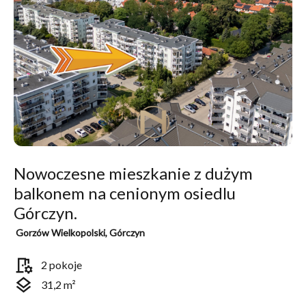
Nowoczesne mieszkanie z dużym
balkonem na cenionym osiedlu
Górczyn.
Gorzów Wielkopolski, Górczyn
room_preferences
2 pokoje
layers
31,2 m²