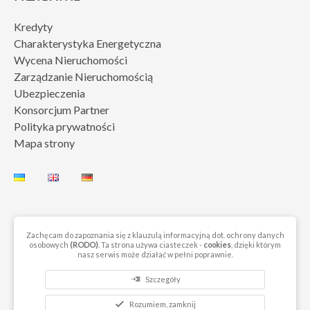
Kredyty
Charakterystyka Energetyczna
Wycena Nieruchomości
Zarządzanie Nieruchomością
Ubezpieczenia
Konsorcjum Partner
Polityka prywatności
Mapa strony
Zachęcam do zapoznania się z klauzulą informacyjną dot. ochrony danych
osobowych
(RODO)
. Ta strona używa ciasteczek -
cookies
, dzięki którym
© 2023 by Next Move Nieruchomości Gorzów. Wszelkie prawa
nasz serwis może działać w pełni poprawnie.
zastrzeżone
read_more
Szczegóły
check
Rozumiem, zamknij