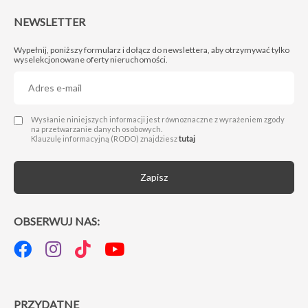
NEWSLETTER
Wypełnij, poniższy formularz i dołącz do newslettera, aby otrzymywać tylko
wyselekcjonowane oferty nieruchomości.
Administratorem Twoich danych osobowych jest Next Move Nieruchomości Michał Drwięga z siedzibą w 66-400 Gorzów Wlkp., przy ul. Sikorskiego 124/13, nip: 5992860693, nr telefonu: 95 725 25 24 e-mail: biuro@nextmovenieruchomosci.pl. Podanie danych jest dobrowolne, ale niezbędne do wysyłki formularza.
Wysłanie niniejszych informacji jest równoznaczne z wyrażeniem zgody
na przetwarzanie danych osobowych.
Klauzulę informacyjną (RODO) znajdziesz
tutaj
Zapisz
OBSERWUJ NAS:
PRZYDATNE