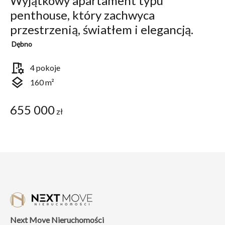
Wyjątkowy apartament typu
penthouse, który zachwyca
przestrzenią, światłem i elegancją.
Dębno
room_preferences
4 pokoje
layers
160 m²
655 000
zł
Next Move Nieruchomości