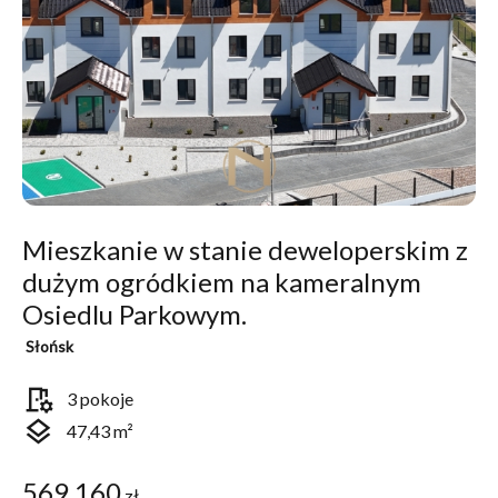
Mieszkanie w stanie deweloperskim z
dużym ogródkiem na kameralnym
Osiedlu Parkowym.
Słońsk
room_preferences
3 pokoje
layers
47,43 m²
569 160
zł