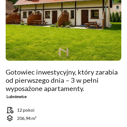
Gotowiec inwestycyjny, który zarabia
od pierwszego dnia – 3 w pełni
wyposażone apartamenty.
Lubniewice
room_preferences
12 pokoi
layers
206,94 m²