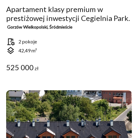
Apartament klasy premium w
prestiżowej inwestycji Cegielnia Park.
Gorzów Wielkopolski, Śródmieście
room_preferences
2 pokoje
layers
42,49 m²
525 000
zł