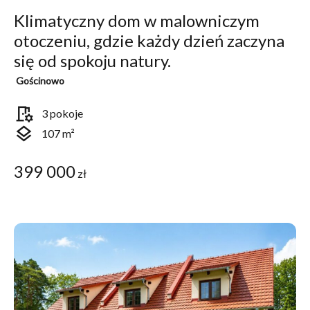
Klimatyczny dom w malowniczym
otoczeniu, gdzie każdy dzień zaczyna
się od spokoju natury.
Gościnowo
room_preferences
3 pokoje
layers
107 m²
399 000
zł