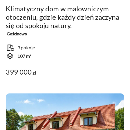
Klimatyczny dom w malowniczym
otoczeniu, gdzie każdy dzień zaczyna
się od spokoju natury.
Gościnowo
room_preferences
3 pokoje
layers
107 m²
399 000
zł