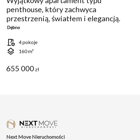
Wyjątkowy apartament typu
penthouse, który zachwyca
przestrzenią, światłem i elegancją.
Dębno
room_preferences
4 pokoje
layers
160 m²
655 000
zł
Next Move Nieruchomości