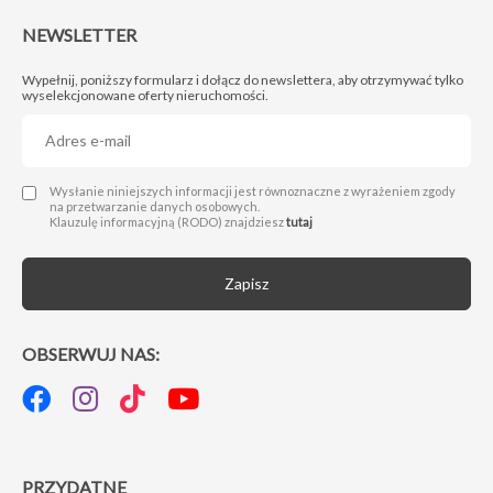
NEWSLETTER
Wypełnij, poniższy formularz i dołącz do newslettera, aby otrzymywać tylko
wyselekcjonowane oferty nieruchomości.
Administratorem Twoich danych osobowych jest Next Move Nieruchomości Michał Drwięga z siedzibą w 66-400 Gorzów Wlkp., przy ul. Sikorskiego 124/13, nip: 5992860693, nr telefonu: 95 725 25 24 e-mail: biuro@nextmovenieruchomosci.pl. Podanie danych jest dobrowolne, ale niezbędne do wysyłki formularza.
Wysłanie niniejszych informacji jest równoznaczne z wyrażeniem zgody
na przetwarzanie danych osobowych.
Klauzulę informacyjną (RODO) znajdziesz
tutaj
Zapisz
OBSERWUJ NAS:
PRZYDATNE