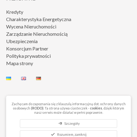
Kredyty
Charakterystyka Energetyczna
Wycena Nieruchomości
Zarządzanie Nieruchomością
Ubezpieczenia
Konsorcjum Partner
Polityka prywatności
Mapa strony
Zachęcam do zapoznania się z klauzulą informacyjną dot. ochrony danych
osobowych
(RODO)
. Ta strona używa ciasteczek -
cookies
, dzięki którym
© 2023 by Next Move Nieruchomości Gorzów. Wszelkie prawa
nasz serwis może działać w pełni poprawnie.
zastrzeżone
read_more
Szczegóły
check
Rozumiem, zamknij