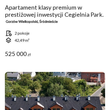
Apartament klasy premium w
prestiżowej inwestycji Cegielnia Park.
Gorzów Wielkopolski, Śródmieście
room_preferences
2 pokoje
layers
42,49 m²
525 000
zł