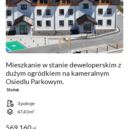
Mieszkanie w stanie deweloperskim z
dużym ogródkiem na kameralnym
Osiedlu Parkowym.
Słońsk
room_preferences
3 pokoje
layers
47,43 m²
569 160
zł