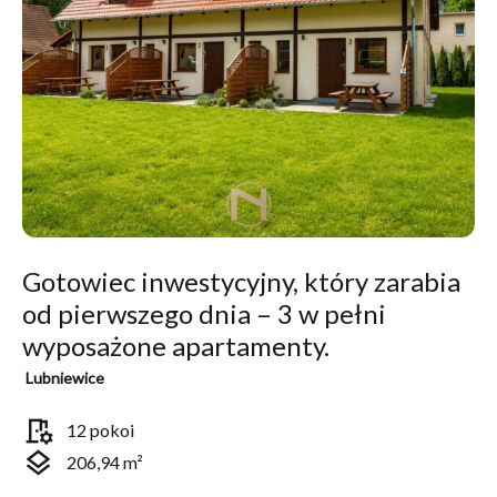
Gotowiec inwestycyjny, który zarabia
od pierwszego dnia – 3 w pełni
wyposażone apartamenty.
Lubniewice
room_preferences
12 pokoi
layers
206,94 m²