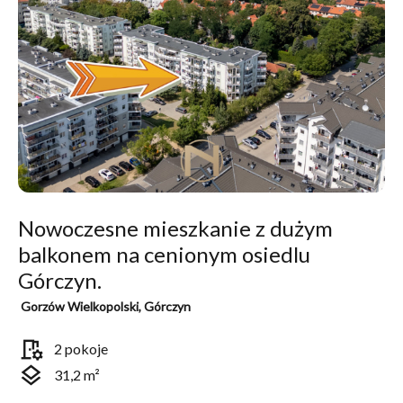
Nowoczesne mieszkanie z dużym
balkonem na cenionym osiedlu
Górczyn.
Gorzów Wielkopolski, Górczyn
room_preferences
2 pokoje
layers
31,2 m²