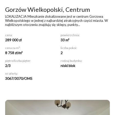
Gorzów Wielkopolski, Centrum
LOKALIZACJA Mieszkanie zlokalizowane jest w centrum Gorzowa
Wielkopolskiego w jednej z najbardziej atrakcyjnych części miasta. W
najbliższym otoczeniu znajdują się sklepy, punkty...
cena:
powierzchnia:
289 000 zł
33 m²
cena za m²:
liczba pokoi:
8 758 zł/m²
2
piętro/liczba pięter:
rodzaj budynku:
2/3
niski blok
nr oferty:
3067/3070/OMS