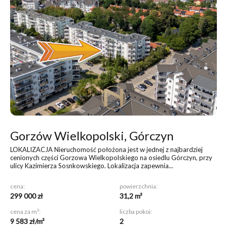
Gorzów Wielkopolski, Górczyn
LOKALIZACJA Nieruchomość położona jest w jednej z najbardziej
cenionych części Gorzowa Wielkopolskiego na osiedlu Górczyn, przy
ulicy Kazimierza Sosnkowskiego. Lokalizacja zapewnia...
cena:
powierzchnia:
299 000 zł
31,2 m²
cena za m²:
liczba pokoi:
9 583 zł/m²
2