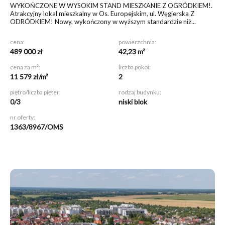
WYKOŃCZONE W WYSOKIM STAND MIESZKANIE Z OGRÓDKIEM!
.
Atrakcyjny lokal mieszkalny w Os. Europejskim, ul. Węgierska Z
ODRÓDKIEM! Nowy, wykończony w wyższym standardzie niż...
cena:
powierzchnia:
489 000 zł
42,23 m²
cena za m²:
liczba pokoi:
11 579 zł/m²
2
piętro/liczba pięter:
rodzaj budynku:
0/3
niski blok
nr oferty:
1363/8967/OMS