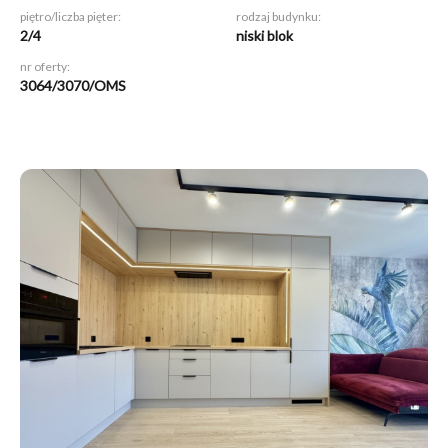
piętro/liczba pięter:
rodzaj budynku:
2/4
niski blok
nr oferty:
3064/3070/OMS