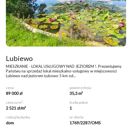
Lubiewo
MIESZKANIE - LOKAL USŁUGOWY NAD JEZIOREM !
. Prezentujemy
Państwu na sprzedaż lokal mieszkalno-usługowy w miejscowości
Lubiewo nad jeziorem Łubowo 5 km od...
cena:
powierzchnia:
89 000 zł
35,3 m²
cena za m²:
liczba pokoi:
2 521 zł/m²
1
rodzaj budynku:
nr oferty:
dom
1769/2287/OMS