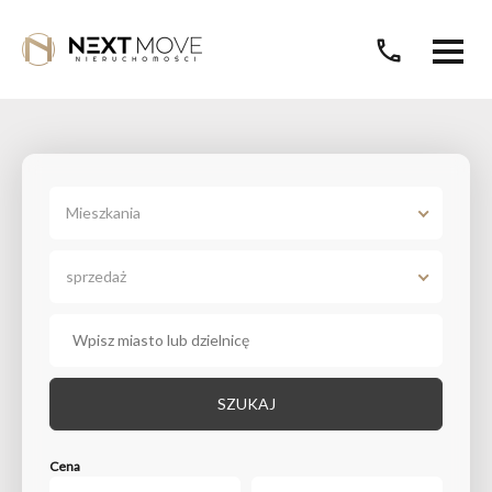
call
Mieszkania
sprzedaż
SZUKAJ
Cena