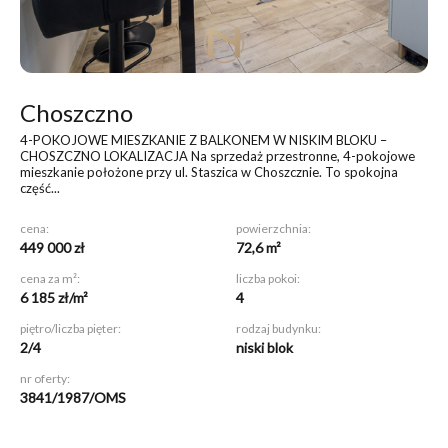
Choszczno
4-POKOJOWE MIESZKANIE Z BALKONEM W NISKIM BLOKU –
CHOSZCZNO LOKALIZACJA Na sprzedaż przestronne, 4-pokojowe
mieszkanie położone przy ul. Staszica w Choszcznie. To spokojna
część...
cena:
powierzchnia:
449 000 zł
72,6 m²
cena za m²:
liczba pokoi:
6 185 zł/m²
4
piętro/liczba pięter:
rodzaj budynku:
2/4
niski blok
nr oferty:
3841/1987/OMS