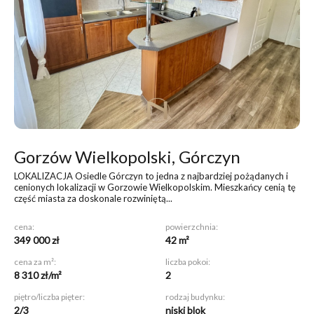
Gorzów Wielkopolski, Górczyn
LOKALIZACJA Osiedle Górczyn to jedna z najbardziej pożądanych i
cenionych lokalizacji w Gorzowie Wielkopolskim. Mieszkańcy cenią tę
część miasta za doskonale rozwiniętą...
cena:
powierzchnia:
349 000 zł
42 m²
cena za m²:
liczba pokoi:
8 310 zł/m²
2
piętro/liczba pięter:
rodzaj budynku:
2/3
niski blok