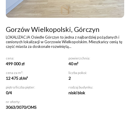
Gorzów Wielkopolski, Górczyn
LOKALIZACJA Osiedle Górczyn to jedna z najbardziej pożądanych i
cenionych lokalizacji w Gorzowie Wielkopolskim. Mieszkańcy cenią tę
część miasta za doskonale rozwiniętą...
cena:
powierzchnia:
499 000 zł
40 m²
cena za m²:
liczba pokoi:
12 475 zł/m²
2
piętro/liczba pięter:
rodzaj budynku:
0/4
niski blok
nr oferty:
3063/3070/OMS