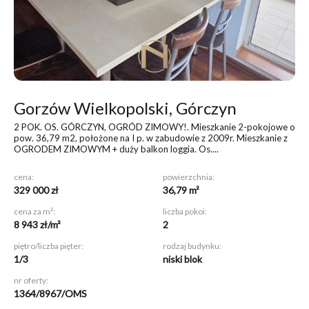
Gorzów Wielkopolski, Górczyn
2 POK. OS. GÓRCZYN, OGRÓD ZIMOWY!
. Mieszkanie 2-pokojowe o
pow. 36,79 m2, położone na I p. w zabudowie z 2009r. Mieszkanie z
OGRODEM ZIMOWYM + duży balkon loggia. Os....
cena:
powierzchnia:
329 000 zł
36,79 m²
cena za m²:
liczba pokoi:
8 943 zł/m²
2
piętro/liczba pięter:
rodzaj budynku:
1/3
niski blok
nr oferty:
1364/8967/OMS