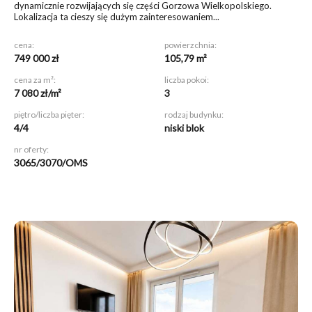
dynamicznie rozwijających się części Gorzowa Wielkopolskiego.
Lokalizacja ta cieszy się dużym zainteresowaniem...
cena:
powierzchnia:
749 000 zł
105,79 m²
cena za m²:
liczba pokoi:
7 080 zł/m²
3
piętro/liczba pięter:
rodzaj budynku:
4/4
niski blok
nr oferty:
3065/3070/OMS