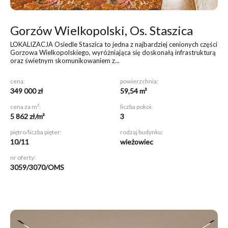
Gorzów Wielkopolski, Os. Staszica
LOKALIZACJA Osiedle Staszica to jedna z najbardziej cenionych części
Gorzowa Wielkopolskiego, wyróżniająca się doskonałą infrastrukturą
oraz świetnym skomunikowaniem z...
cena:
powierzchnia:
349 000 zł
59,54 m²
cena za m²:
liczba pokoi:
5 862 zł/m²
3
piętro/liczba pięter:
rodzaj budynku:
10/11
wieżowiec
nr oferty:
3059/3070/OMS