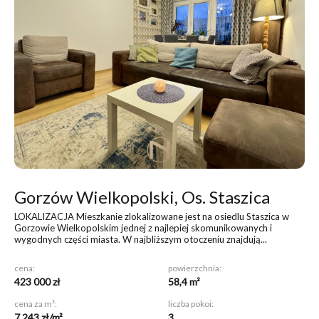
Gorzów Wielkopolski, Os. Staszica
LOKALIZACJA Mieszkanie zlokalizowane jest na osiedlu Staszica w
Gorzowie Wielkopolskim jednej z najlepiej skomunikowanych i
wygodnych części miasta. W najbliższym otoczeniu znajdują...
cena:
powierzchnia:
423 000 zł
58,4 m²
cena za m²:
liczba pokoi:
7 243 zł/m²
3