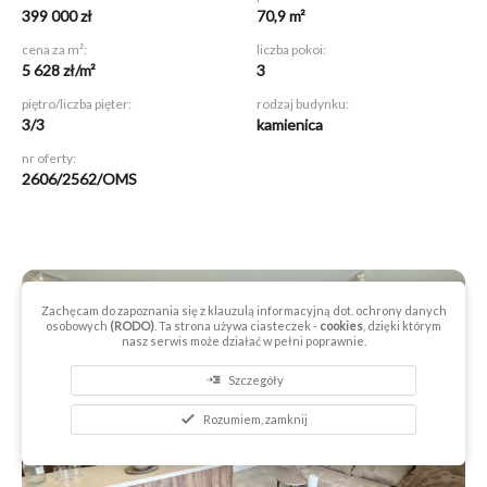
399 000 zł
70,9 m²
cena za m²:
liczba pokoi:
5 628 zł/m²
3
piętro/liczba pięter:
rodzaj budynku:
3/3
kamienica
nr oferty:
2606/2562/OMS
Zachęcam do zapoznania się z klauzulą informacyjną dot. ochrony danych
osobowych
(RODO)
. Ta strona używa ciasteczek -
cookies
, dzięki którym
nasz serwis może działać w pełni poprawnie.
read_more
Szczegóły
check
Rozumiem, zamknij