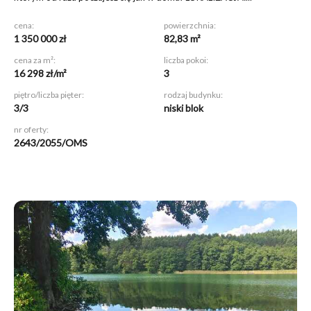
cena:
powierzchnia:
1 350 000 zł
82,83 m²
cena za m²:
liczba pokoi:
16 298 zł/m²
3
piętro/liczba pięter:
rodzaj budynku:
3/3
niski blok
nr oferty:
2643/2055/OMS