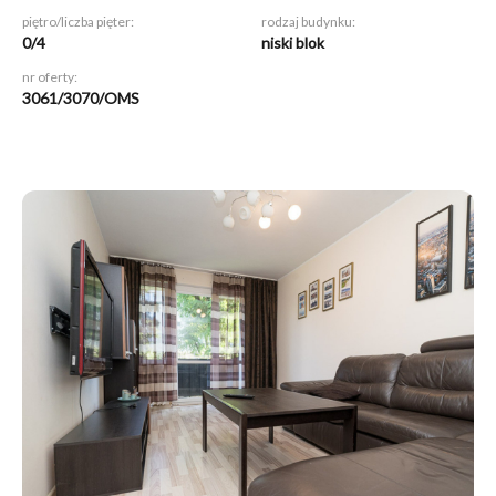
piętro/liczba pięter:
rodzaj budynku:
0/4
niski blok
nr oferty:
3061/3070/OMS