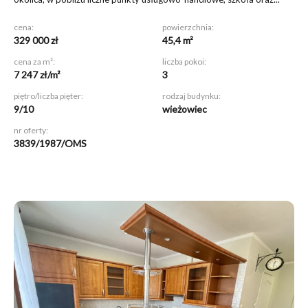
cena:
powierzchnia:
329 000 zł
45,4 m²
cena za m²:
liczba pokoi:
7 247 zł/m²
3
piętro/liczba pięter:
rodzaj budynku:
9/10
wieżowiec
nr oferty:
3839/1987/OMS