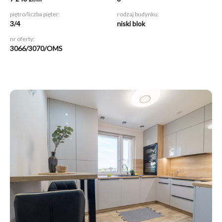
piętro/liczba pięter:
rodzaj budynku:
3/4
niski blok
nr oferty:
3066/3070/OMS