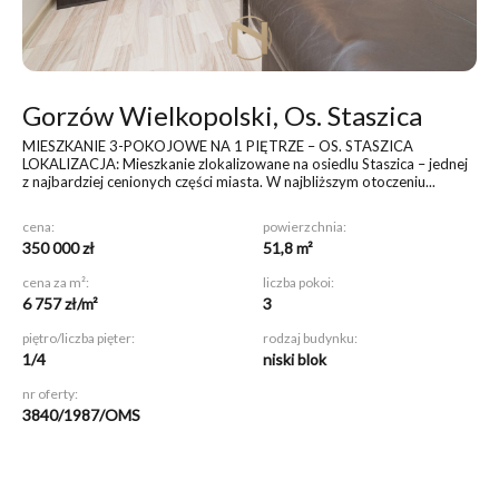
Gorzów Wielkopolski, Os. Staszica
MIESZKANIE 3-POKOJOWE NA 1 PIĘTRZE – OS. STASZICA
LOKALIZACJA: Mieszkanie zlokalizowane na osiedlu Staszica – jednej
z najbardziej cenionych części miasta. W najbliższym otoczeniu...
cena:
powierzchnia:
350 000 zł
51,8 m²
cena za m²:
liczba pokoi:
6 757 zł/m²
3
piętro/liczba pięter:
rodzaj budynku:
1/4
niski blok
nr oferty:
3840/1987/OMS