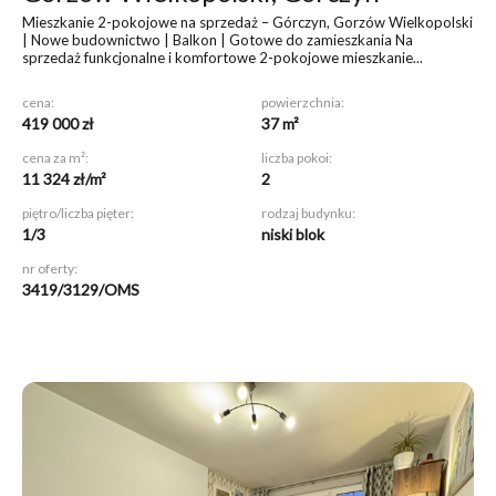
Mieszkanie 2-pokojowe na sprzedaż – Górczyn, Gorzów Wielkopolski
| Nowe budownictwo | Balkon | Gotowe do zamieszkania Na
sprzedaż funkcjonalne i komfortowe 2-pokojowe mieszkanie...
cena:
powierzchnia:
419 000 zł
37 m²
cena za m²:
liczba pokoi:
11 324 zł/m²
2
piętro/liczba pięter:
rodzaj budynku:
1/3
niski blok
nr oferty:
3419/3129/OMS