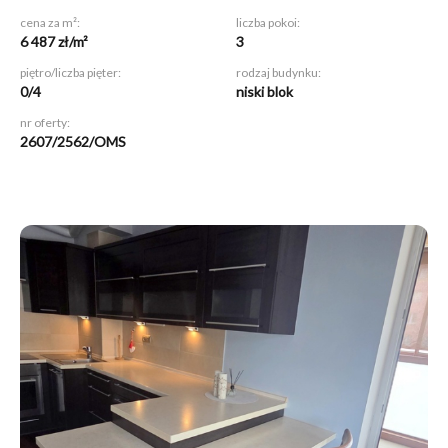
cena za m²:
liczba pokoi:
6 487 zł/m²
3
piętro/liczba pięter:
rodzaj budynku:
0/4
niski blok
nr oferty:
2607/2562/OMS