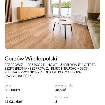
Gorzów Wielkopolski
BEZ PROWIZJI - BEZ PCC 2% - NOWE - UMEBLOWANE
. * OFERTA
BEZPOŚREDNIA - BEZ PROWIZJI BIURO NIERUCHOMOŚCI *
KUPUJĄCY ZWOLNIONY Z PODATKU PCC 2% – DUŻA
OSZCZĘDNOŚĆ ! !...
cena:
powierzchnia:
535 000 zł
48,5 m²
cena za m²:
liczba pokoi:
11 031 zł/m²
3