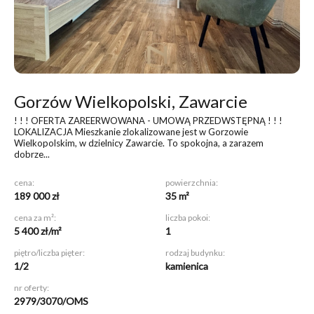
Gorzów Wielkopolski, Zawarcie
! ! ! OFERTA ZAREERWOWANA - UMOWĄ PRZEDWSTĘPNĄ ! ! !
LOKALIZACJA Mieszkanie zlokalizowane jest w Gorzowie
Wielkopolskim, w dzielnicy Zawarcie. To spokojna, a zarazem
dobrze...
cena:
powierzchnia:
189 000 zł
35 m²
cena za m²:
liczba pokoi:
5 400 zł/m²
1
piętro/liczba pięter:
rodzaj budynku:
1/2
kamienica
nr oferty:
2979/3070/OMS