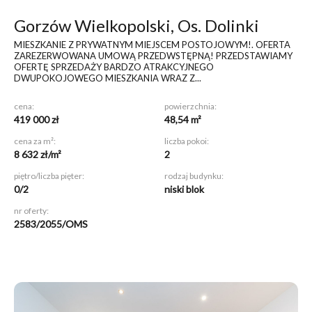
Gorzów Wielkopolski, Os. Dolinki
MIESZKANIE Z PRYWATNYM MIEJSCEM POSTOJOWYM!
. OFERTA
ZAREZERWOWANA UMOWĄ PRZEDWSTĘPNĄ! PRZEDSTAWIAMY
OFERTĘ SPRZEDAŻY BARDZO ATRAKCYJNEGO
DWUPOKOJOWEGO MIESZKANIA WRAZ Z...
cena:
powierzchnia:
419 000 zł
48,54 m²
cena za m²:
liczba pokoi:
8 632 zł/m²
2
piętro/liczba pięter:
rodzaj budynku:
0/2
niski blok
nr oferty:
2583/2055/OMS