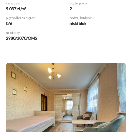
cena za m²:
liczba pokoi:
9 037 zł/m²
2
piętro/liczba pięter:
rodzaj budynku:
0/6
niski blok
nr oferty:
2980/3070/OMS