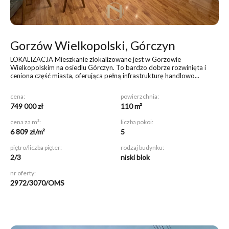
Gorzów Wielkopolski, Górczyn
LOKALIZACJA Mieszkanie zlokalizowane jest w Gorzowie
Wielkopolskim na osiedlu Górczyn. To bardzo dobrze rozwinięta i
ceniona część miasta, oferująca pełną infrastrukturę handlowo...
cena:
powierzchnia:
749 000 zł
110 m²
cena za m²:
liczba pokoi:
6 809 zł/m²
5
piętro/liczba pięter:
rodzaj budynku:
2/3
niski blok
nr oferty:
2972/3070/OMS