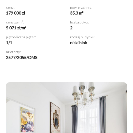
cena:
powierzchnia:
179 000 zł
35,3 m²
cena za m²:
liczba pokoi:
5 071 zł/m²
2
piętro/liczba pięter:
rodzaj budynku:
1/1
niski blok
nr oferty:
2577/2055/OMS