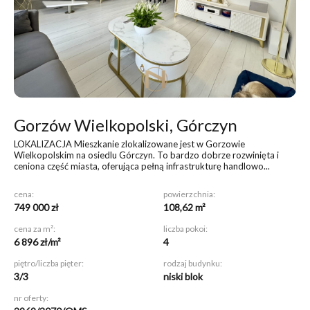
Gorzów Wielkopolski, Górczyn
LOKALIZACJA Mieszkanie zlokalizowane jest w Gorzowie
Wielkopolskim na osiedlu Górczyn. To bardzo dobrze rozwinięta i
ceniona część miasta, oferująca pełną infrastrukturę handlowo...
cena:
powierzchnia:
749 000 zł
108,62 m²
cena za m²:
liczba pokoi:
6 896 zł/m²
4
piętro/liczba pięter:
rodzaj budynku:
3/3
niski blok
nr oferty: