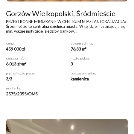
Gorzów Wielkopolski, Śródmieście
PRZESTRONNE MIESZKANIE W CENTRUM MIASTA!
. LOKALIZACJA:
Śródmieście to centralna dzielnica miasta. W tej dzielnicy znajdują się
min. ważne instytucje, siedziby banków,...
cena:
powierzchnia:
459 000 zł
76,33 m²
cena za m²:
liczba pokoi:
6 013 zł/m²
3
piętro/liczba pięter:
rodzaj budynku:
3/3
kamienica
nr oferty:
2575/2055/OMS