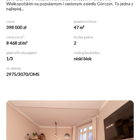
Wielkopolskim na popularnym i cenionym osiedlu Górczyn. To jedna z
najlepiej...
cena:
powierzchnia:
398 000 zł
47 m²
cena za m²:
liczba pokoi:
8 468 zł/m²
2
piętro/liczba pięter:
rodzaj budynku:
1/3
niski blok
nr oferty:
2975/3070/OMS