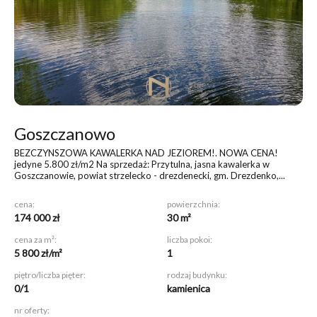
Goszczanowo
BEZCZYNSZOWA KAWALERKA NAD JEZIOREM!
. NOWA CENA!
jedyne 5.800 zł/m2 Na sprzedaż: Przytulna, jasna kawalerka w
Goszczanowie, powiat strzelecko - drezdenecki, gm. Drezdenko,...
cena:
powierzchnia:
174 000 zł
30 m²
cena za m²:
liczba pokoi:
5 800 zł/m²
1
piętro/liczba pięter:
rodzaj budynku:
0/1
kamienica
nr oferty: