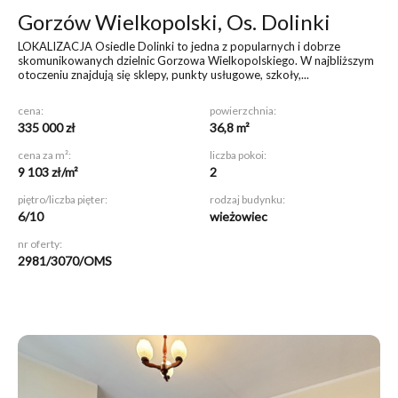
Gorzów Wielkopolski, Os. Dolinki
LOKALIZACJA Osiedle Dolinki to jedna z popularnych i dobrze
skomunikowanych dzielnic Gorzowa Wielkopolskiego. W najbliższym
otoczeniu znajdują się sklepy, punkty usługowe, szkoły,...
cena:
powierzchnia:
335 000 zł
36,8 m²
cena za m²:
liczba pokoi:
9 103 zł/m²
2
piętro/liczba pięter:
rodzaj budynku:
6/10
wieżowiec
nr oferty:
2981/3070/OMS