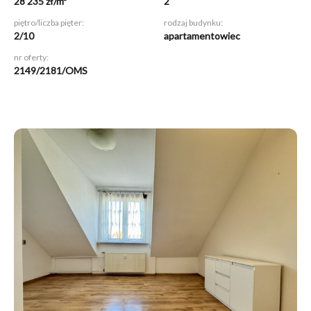
28 235 zł/m²
2
piętro/liczba pięter:
rodzaj budynku:
2/10
apartamentowiec
nr oferty:
2149/2181/OMS