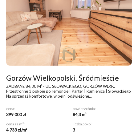
Gorzów Wielkopolski, Śródmieście
ZADBANE 84,30 M² - UL. SŁOWACKIEGO, GORZÓW WLKP.
.
Przestronne 3 pokoje po remoncie | Parter | Kamienica | Słowackiego
Na sprzedaż komfortowe, w pełni odświeżone...
cena:
powierzchnia:
399 000 zł
84,3 m²
cena za m²:
liczba pokoi:
4 733 zł/m²
3