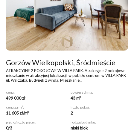
Gorzów Wielkopolski, Śródmieście
ATRAKCYJNE 2 POKOJOWE W VILLA PARK
. Atrakcyjne 2 pokojowe
mieszkanie w atrakcyjnej lokalizacji, w pobliżu centrum w VILLA PARK
ul. Walczaka. Budynek z windą. Mieszkanie...
cena:
powierzchnia:
499 000 zł
43 m²
cena za m²:
liczba pokoi:
11 605 zł/m²
2
piętro/liczba pięter:
rodzaj budynku:
0/3
niski blok