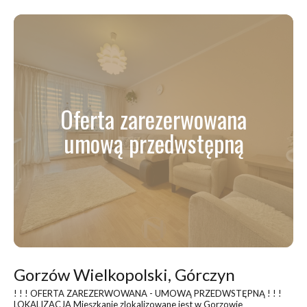
Oferta zarezerwowana
umową przedwstępną
Gorzów Wielkopolski, Górczyn
! ! ! OFERTA ZAREZERWOWANA - UMOWĄ PRZEDWSTĘPNĄ ! ! !
LOKALIZACJA Mieszkanie zlokalizowane jest w Gorzowie