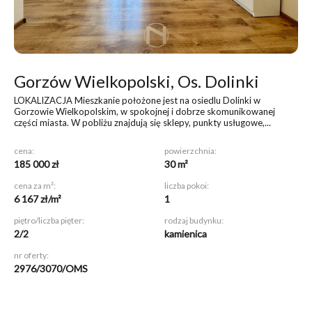
Gorzów Wielkopolski, Os. Dolinki
LOKALIZACJA Mieszkanie położone jest na osiedlu Dolinki w
Gorzowie Wielkopolskim, w spokojnej i dobrze skomunikowanej
części miasta. W pobliżu znajdują się sklepy, punkty usługowe,...
cena:
powierzchnia:
185 000 zł
30 m²
cena za m²:
liczba pokoi:
6 167 zł/m²
1
piętro/liczba pięter:
rodzaj budynku:
2/2
kamienica
nr oferty:
2976/3070/OMS