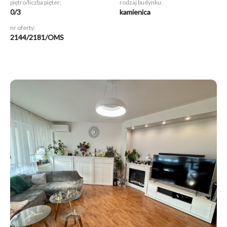
piętro/liczba pięter:
rodzaj budynku:
0/3
kamienica
nr oferty:
2144/2181/OMS