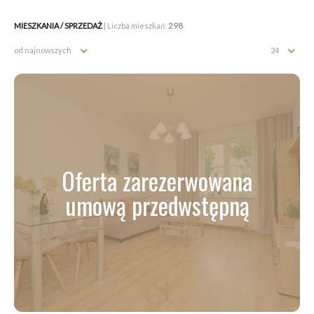
298
MIESZKANIA / SPRZEDAŻ
| Liczba mieszkań:
od najnowszych
24
Oferta zarezerwowana
umową przedwstępną