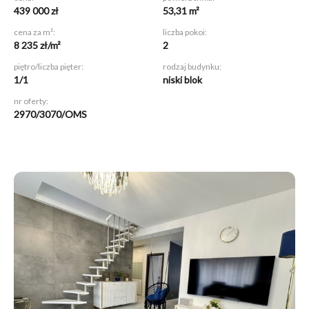
439 000 zł
53,31 m²
cena za m²:
liczba pokoi:
8 235 zł/m²
2
piętro/liczba pięter:
rodzaj budynku:
1/1
niski blok
nr oferty:
2970/3070/OMS