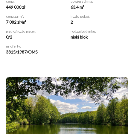
cena:
powierzchnia:
449 000 zł
63,4 m²
cena za m²:
liczba pokoi:
7 082 zł/m²
2
piętro/liczba pięter:
rodzaj budynku:
0/2
niski blok
nr oferty:
3815/1987/OMS