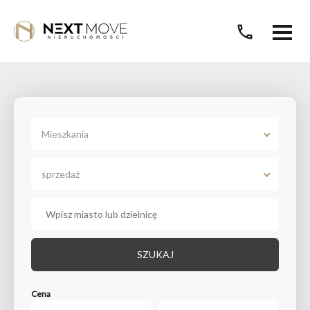
call
Mieszkania
sprzedaż
SZUKAJ
Cena