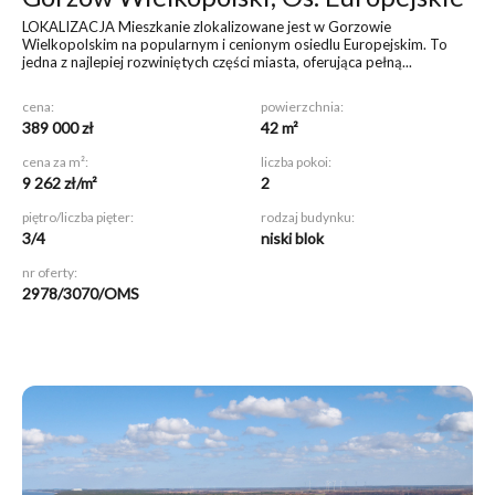
LOKALIZACJA Mieszkanie zlokalizowane jest w Gorzowie
Wielkopolskim na popularnym i cenionym osiedlu Europejskim. To
jedna z najlepiej rozwiniętych części miasta, oferująca pełną...
cena:
powierzchnia:
389 000 zł
42 m²
cena za m²:
liczba pokoi:
9 262 zł/m²
2
piętro/liczba pięter:
rodzaj budynku:
3/4
niski blok
nr oferty:
2978/3070/OMS