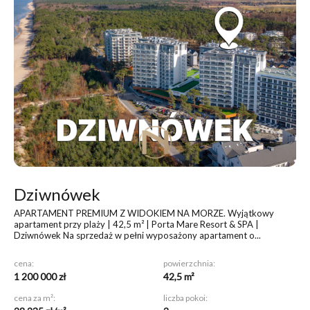
Dziwnówek
APARTAMENT PREMIUM Z WIDOKIEM NA MORZE
. Wyjątkowy
apartament przy plaży | 42,5 m² | Porta Mare Resort & SPA |
Dziwnówek Na sprzedaż w pełni wyposażony apartament o...
cena:
powierzchnia:
1 200 000 zł
42,5 m²
cena za m²:
liczba pokoi: