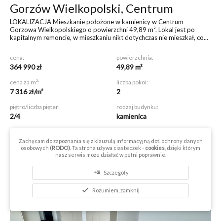
Gorzów Wielkopolski, Centrum
LOKALIZACJA Mieszkanie położone w kamienicy w Centrum
Gorzowa Wielkopolskiego o powierzchni 49,89 m². Lokal jest po
kapitalnym remoncie, w mieszkaniu nikt dotychczas nie mieszkał, co...
cena:
powierzchnia:
364 990 zł
49,89 m²
cena za m²:
liczba pokoi:
7 316 zł/m²
2
piętro/liczba pięter:
rodzaj budynku:
2/4
kamienica
nr oferty:
2967/3070/OMS
Zachęcam do zapoznania się z klauzulą informacyjną dot. ochrony danych
osobowych
(RODO)
. Ta strona używa ciasteczek -
cookies
, dzięki którym
nasz serwis może działać w pełni poprawnie.
read_more
Szczegóły
check
Rozumiem, zamknij