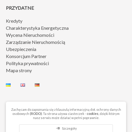
PRZYDATNE
Kredyty
Charakterystyka Energetyczna
Wycena Nieruchomości
Zarządzanie Nieruchomością
Ubezpieczenia
Konsorcjum Partner
Polityka prywatności
Mapa strony
Zachęcam do zapoznania się z klauzulą informacyjną dot. ochrony danych
osobowych
(RODO)
. Ta strona używa ciasteczek -
cookies
, dzięki którym
© 2023 by Next Move Nieruchomości Gorzów. Wszelkie prawa
nasz serwis może działać w pełni poprawnie.
zastrzeżone
read_more
Szczegóły