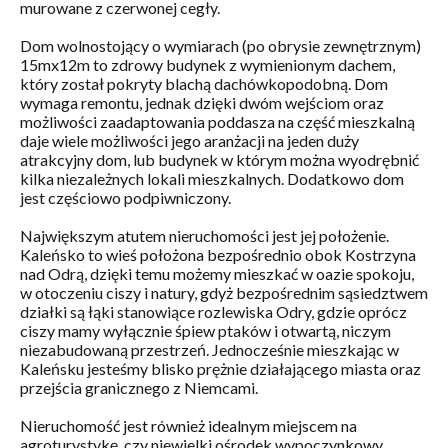
murowane z czerwonej cegły.
Dom wolnostojący o wymiarach (po obrysie zewnętrznym)
15mx12m to zdrowy budynek z wymienionym dachem,
który został pokryty blachą dachówkopodobną. Dom
wymaga remontu, jednak dzięki dwóm wejściom oraz
możliwości zaadaptowania poddasza na część mieszkalną
daje wiele możliwości jego aranżacji na jeden duży
atrakcyjny dom, lub budynek w którym można wyodrębnić
kilka niezależnych lokali mieszkalnych. Dodatkowo dom
jest częściowo podpiwniczony.
Największym atutem nieruchomości jest jej położenie.
Kaleńsko to wieś położona bezpośrednio obok Kostrzyna
nad Odrą, dzięki temu możemy mieszkać w oazie spokoju,
w otoczeniu ciszy i natury, gdyż bezpośrednim sąsiedztwem
działki są łąki stanowiące rozlewiska Odry, gdzie oprócz
ciszy mamy wyłącznie śpiew ptaków i otwartą, niczym
niezabudowaną przestrzeń. Jednocześnie mieszkając w
Kaleńsku jesteśmy blisko prężnie działającego miasta oraz
przejścia granicznego z Niemcami.
Nieruchomość jest również idealnym miejscem na
agroturystykę, czy niewielki ośrodek wypoczynkowy.