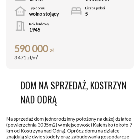
other_houses
bed
Typ domu
Liczba pokoi
wolno stojący
5
meeting_room
Rok budowy
1945
590 000
zł
3 471
zł/m²
DOM NA SPRZEDAŻ, KOSTRZYN
NAD ODRĄ
Na sprzedaż dom jednorodzinny położony na dużej działce
(powierzchnia 3035m2) w miejscowości Kaleńsko (około 7
km od Kostrzyna nad Odrą). Oprócz domu na działce
znajdują się dwie stodoły oraz zabudowania gospodarcze