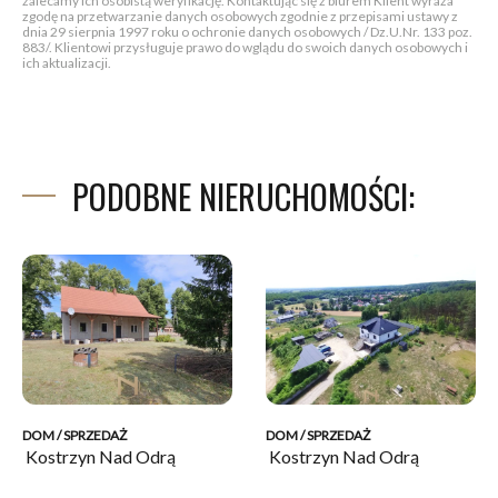
zalecamy ich osobistą weryfikację. Kontaktując się z biurem Klient wyraża
zgodę na przetwarzanie danych osobowych zgodnie z przepisami ustawy z
dnia 29 sierpnia 1997 roku o ochronie danych osobowych / Dz.U.Nr. 133 poz.
883/. Klientowi przysługuje prawo do wglądu do swoich danych osobowych i
ich aktualizacji.
PODOBNE NIERUCHOMOŚCI:
DOM / SPRZEDAŻ
DOM / SPRZEDAŻ
Kostrzyn Nad Odrą
Kostrzyn Nad Odrą