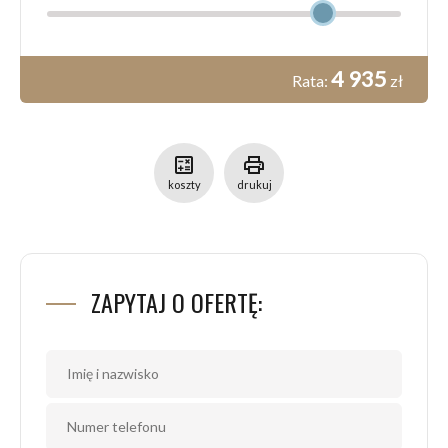
4 935
Rata:
zł
calculate
print
koszty
drukuj
ZAPYTAJ O OFERTĘ: