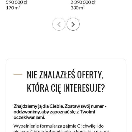
590 000 zł
2 390 000 zł
170 m²
330 m²
navigate_before
navigate_next
NIE ZNALAZŁEŚ OFERTY,
KTÓRA CIĘ INTERESUJE?
Znajdziemy ją dla Ciebie. Zostaw swój numer -
oddzwonimy, aby zapoznać się z Twoimi
oczekiwaniami.
Wypełnienie formularza zajmie Ci chwilę i do
niczego Cię nie zobowiązuje, a kontakt z naszej