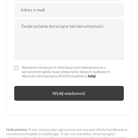
Administratorem Twoich danych osobowych jest Next Move Nieruchomości Michał Drwięga z siedzibą w 66-400 Gorzów Wlkp., przy ul. Sikorskiego 124/13, nip: 5992860693, nr telefonu: 95 725 25 24 e-mail: biuro@nextmovenieruchomosci.pl. Podanie danych jest dobrowolne, ale niezbędne do wysyłki formularza.
Wysłanie niniejszych informacji jest równoznaczne z
wyrażeniem zgody na przetwarzanie danych osobowych.
Klauzulę informacyjną (RODO) znajdziesz
tutaj
Wyślij wiadomość
Nota prawna:
Treść niniejszego ogłoszenia nie stanowi oferty handlowej w
rozumieniu Kodeksu Cywilnego. Treść ma charakter informacyjny i