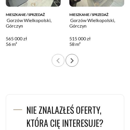
MIESZKANIE / SPRZEDAŻ
MIESZKANIE / SPRZEDAŻ
Gorzów Wielkopolski,
Gorzów Wielkopolski,
Górczyn
Górczyn
565 000 zł
515 000 zł
56 m²
58 m²
navigate_before
navigate_next
NIE ZNALAZŁEŚ OFERTY,
KTÓRA CIĘ INTERESUJE?