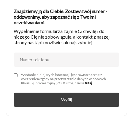
Znajdziemy ją dla Ciebie. Zostaw swój numer -
oddzwonimy, aby zapoznać się z Twoimi
oczekiwaniami.
Wypełnienie formularza zajmie Ci chwilę i do
niczego Cię nie zobowiązuje, a kontakt z naszej
strony nastąpi możliwie jak najszybciej.
Administratorem Twoich danych osobowych jest Next Move Nieruchomości Michał Drwięga z siedzibą w 66-400 Gorzów Wlkp., przy ul. Sikorskiego 124/13, nip: 5992860693, nr telefonu: 95 725 25 24 e-mail: biuro@nextmovenieruchomosci.pl. Podanie danych jest dobrowolne, ale niezbędne do wysyłki formularza.
Wysłanie niniejszych informacji jest równoznaczne z
wyrażeniem zgody na przetwarzanie danych osobowych.
Klauzulę informacyjną (RODO) znajdziesz
tutaj
Wyślij