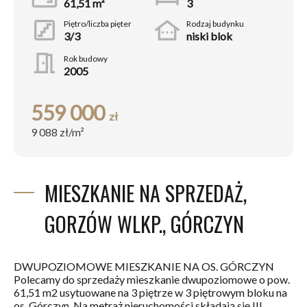
61,51 m²
3
stairs
other_houses
Piętro/liczba pięter
Rodzaj budynku
3/3
niski blok
meeting_room
Rok budowy
2005
559 000
zł
9 088
zł/m²
MIESZKANIE NA SPRZEDAŻ,
GORZÓW WLKP., GÓRCZYN
DWUPOZIOMOWE MIESZKANIE NA OS. GÓRCZYN
Polecamy do sprzedaży mieszkanie dwupoziomowe o pow.
61,51 m2 usytuowane na 3 piętrze w 3 piętrowym bloku na
os. Górczyn. Na metraż nieruchomości składają się III