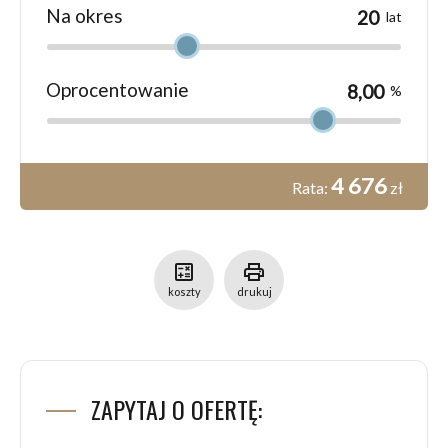
Na okres
lat
Oprocentowanie
%
4 676
Rata:
zł
calculate
print
koszty
drukuj
ZAPYTAJ O OFERTĘ: