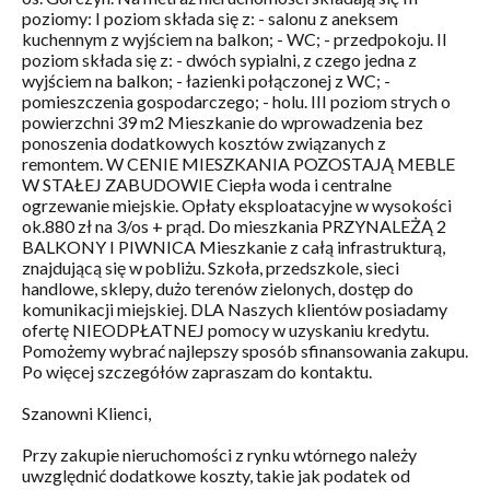
poziomy: I poziom składa się z: - salonu z aneksem
kuchennym z wyjściem na balkon; - WC; - przedpokoju. II
poziom składa się z: - dwóch sypialni, z czego jedna z
wyjściem na balkon; - łazienki połączonej z WC; -
pomieszczenia gospodarczego; - holu. III poziom strych o
powierzchni 39 m2 Mieszkanie do wprowadzenia bez
ponoszenia dodatkowych kosztów związanych z
remontem. W CENIE MIESZKANIA POZOSTAJĄ MEBLE
W STAŁEJ ZABUDOWIE Ciepła woda i centralne
ogrzewanie miejskie. Opłaty eksploatacyjne w wysokości
ok.880 zł na 3/os + prąd. Do mieszkania PRZYNALEŻĄ 2
BALKONY I PIWNICA Mieszkanie z całą infrastrukturą,
znajdującą się w pobliżu. Szkoła, przedszkole, sieci
handlowe, sklepy, dużo terenów zielonych, dostęp do
komunikacji miejskiej. DLA Naszych klientów posiadamy
ofertę NIEODPŁATNEJ pomocy w uzyskaniu kredytu.
Pomożemy wybrać najlepszy sposób sfinansowania zakupu.
Po więcej szczegółów zapraszam do kontaktu.
Szanowni Klienci,
Przy zakupie nieruchomości z rynku wtórnego należy
uwzględnić dodatkowe koszty, takie jak podatek od