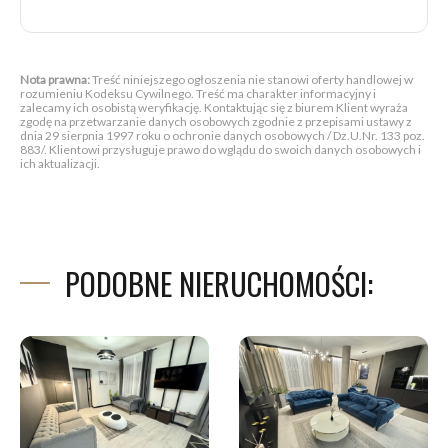
Nota prawna:
Treść niniejszego ogłoszenia nie stanowi oferty handlowej w
rozumieniu Kodeksu Cywilnego. Treść ma charakter informacyjny i
zalecamy ich osobistą weryfikację. Kontaktując się z biurem Klient wyraża
zgodę na przetwarzanie danych osobowych zgodnie z przepisami ustawy z
dnia 29 sierpnia 1997 roku o ochronie danych osobowych / Dz.U.Nr. 133 poz.
883/. Klientowi przysługuje prawo do wglądu do swoich danych osobowych i
ich aktualizacji.
PODOBNE NIERUCHOMOŚCI: