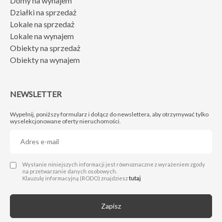
Domy na wynajem
Działki na sprzedaż
Lokale na sprzedaż
Lokale na wynajem
Obiekty na sprzedaż
Obiekty na wynajem
NEWSLETTER
Wypełnij, poniższy formularz i dołącz do newslettera, aby otrzymywać tylko
wyselekcjonowane oferty nieruchomości.
Administratorem Twoich danych osobowych jest Next Move Nieruchomości Michał Drwięga z siedzibą w 66-400 Gorzów Wlkp., przy ul. Sikorskiego 124/13, nip: 5992860693, nr telefonu: 95 725 25 24 e-mail: biuro@nextmovenieruchomosci.pl. Podanie danych jest dobrowolne, ale niezbędne do wysyłki formularza.
Wysłanie niniejszych informacji jest równoznaczne z wyrażeniem zgody
na przetwarzanie danych osobowych.
Klauzulę informacyjną (RODO) znajdziesz
tutaj
Zapisz