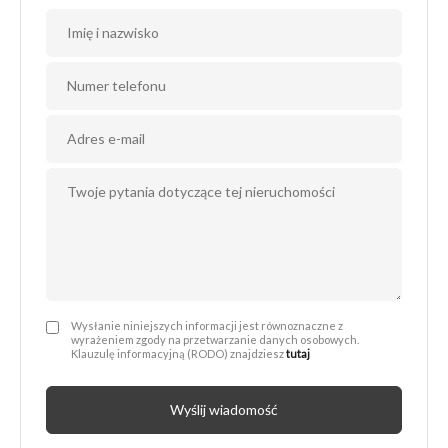
Administratorem Twoich danych osobowych jest Next Move Nieruchomości Michał Drwięga z siedzibą w 66-400 Gorzów Wlkp., przy ul. Sikorskiego 124/13, nip: 5992860693, nr telefonu: 95 725 25 24 e-mail: biuro@nextmovenieruchomosci.pl. Podanie danych jest dobrowolne, ale niezbędne do wysyłki formularza.
Wysłanie niniejszych informacji jest równoznaczne z
wyrażeniem zgody na przetwarzanie danych osobowych.
Klauzulę informacyjną (RODO) znajdziesz
tutaj
Wyślij wiadomość