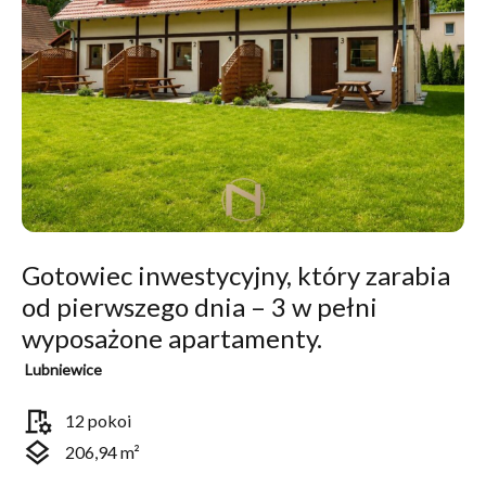
Gotowiec inwestycyjny, który zarabia
od pierwszego dnia – 3 w pełni
wyposażone apartamenty.
Lubniewice
room_preferences
12 pokoi
layers
206,94 m²