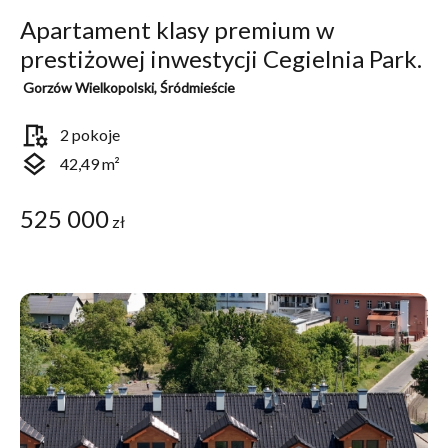
Apartament klasy premium w
prestiżowej inwestycji Cegielnia Park.
Gorzów Wielkopolski, Śródmieście
room_preferences
2 pokoje
layers
42,49 m²
525 000
zł