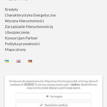
Kredyty
Charakterystyka Energetyczna
Wycena Nieruchomości
Zarządzanie Nieruchomością
Ubezpieczenia
Konsorcjum Partner
Polityka prywatności
Mapa strony
Zachęcam do zapoznania się z klauzulą informacyjną dot. ochrony danych
osobowych
(RODO)
. Ta strona używa ciasteczek -
cookies
, dzięki którym
© 2023 by Next Move Nieruchomości Gorzów. Wszelkie prawa
nasz serwis może działać w pełni poprawnie.
zastrzeżone
read_more
Szczegóły
check
Rozumiem, zamknij