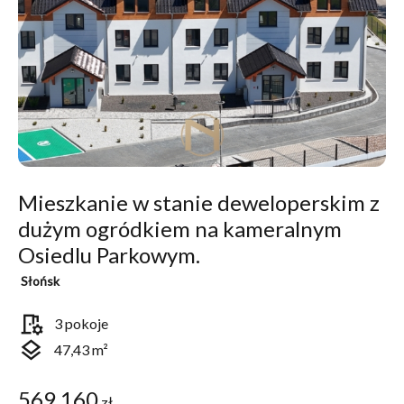
Mieszkanie w stanie deweloperskim z
dużym ogródkiem na kameralnym
Osiedlu Parkowym.
Słońsk
room_preferences
3 pokoje
layers
47,43 m²
569 160
zł