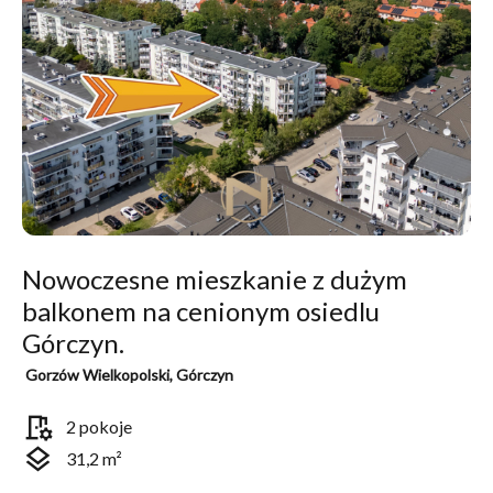
Nowoczesne mieszkanie z dużym
balkonem na cenionym osiedlu
Górczyn.
Gorzów Wielkopolski, Górczyn
room_preferences
2 pokoje
layers
31,2 m²