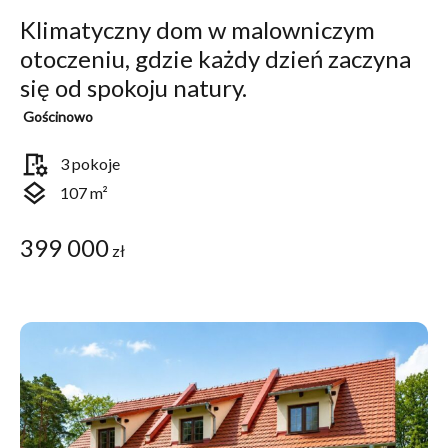
Klimatyczny dom w malowniczym
otoczeniu, gdzie każdy dzień zaczyna
się od spokoju natury.
Gościnowo
room_preferences
3 pokoje
layers
107 m²
399 000
zł