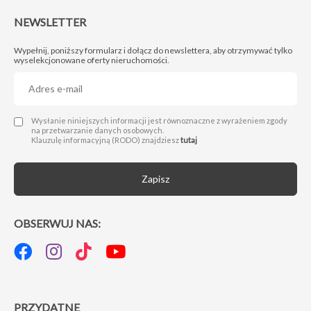
NEWSLETTER
Wypełnij, poniższy formularz i dołącz do newslettera, aby otrzymywać tylko
wyselekcjonowane oferty nieruchomości.
Administratorem Twoich danych osobowych jest Next Move Nieruchomości Michał Drwięga z siedzibą w 66-400 Gorzów Wlkp., przy ul. Sikorskiego 124/13, nip: 5992860693, nr telefonu: 95 725 25 24 e-mail: biuro@nextmovenieruchomosci.pl. Podanie danych jest dobrowolne, ale niezbędne do wysyłki formularza.
Wysłanie niniejszych informacji jest równoznaczne z wyrażeniem zgody
na przetwarzanie danych osobowych.
Klauzulę informacyjną (RODO) znajdziesz
tutaj
Zapisz
OBSERWUJ NAS:
PRZYDATNE