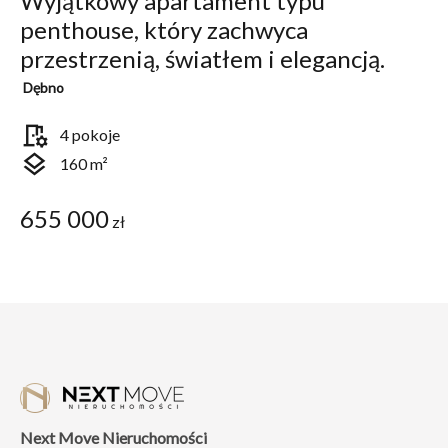
Wyjątkowy apartament typu
penthouse, który zachwyca
przestrzenią, światłem i elegancją.
Dębno
room_preferences
4 pokoje
layers
160 m²
655 000
zł
Next Move Nieruchomości